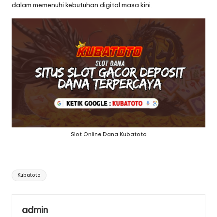
dalam memenuhi kebutuhan digital masa kini.
Slot Online Dana Kubatoto
Tags:
Kubatoto
admin