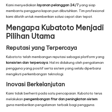
Kami menyediakan
layanan pelanggan 24/7
yang siap
membantu pengguna kapan pun dibutuhkan. Tim profesional
kami dilatih untuk memberikan solusi cepat dan tepat.
Mengapa Kubatoto Menjadi
Pilihan Utama
Reputasi yang Terpercaya
Kubatoto telah membangun reputasi sebagai platform yang
konsisten dan terpercaya
. Hal ini didukung oleh pengalaman
pengguna yang positif serta sistem yang selalu diperbarui
mengikuti perkembangan teknologi.
Inovasi Berkelanjutan
Kami tidak berhenti pada satu pencapaian. Kubatoto terus
melakukan
pengembangan fitur dan peningkatan sistem
guna memberikan pengalaman terbaik bagi pengguna.