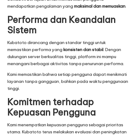
mendapatkan pengalaman yang
maksimal dan memuaskan
.
Performa dan Keandalan
Sistem
Kubatoto dirancang dengan standar tinggi untuk
memastikan performa yang
konsisten dan stabil
. Dengan
dukungan server berkualitas tinggi, platform ini mampu
menangani berbagai aktivitas tanpa penurunan performa.
Kami memastikan bahwa setiap pengguna dapat menikmati
layanan tanpa gangguan, bahkan pada waktu penggunaan
tinggi.
Komitmen terhadap
Kepuasan Pengguna
Kami menempatkan kepuasan pengguna sebagai prioritas
utama. Kubatoto terus melakukan evaluasi dan peningkatan