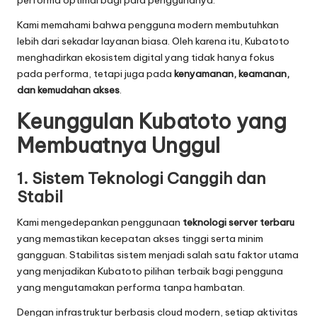
Kami memahami bahwa pengguna modern membutuhkan
lebih dari sekadar layanan biasa. Oleh karena itu, Kubatoto
menghadirkan ekosistem digital yang tidak hanya fokus
pada performa, tetapi juga pada
kenyamanan, keamanan,
dan kemudahan akses
.
Keunggulan Kubatoto yang
Membuatnya Unggul
1. Sistem Teknologi Canggih dan
Stabil
Kami mengedepankan penggunaan
teknologi server terbaru
yang memastikan kecepatan akses tinggi serta minim
gangguan. Stabilitas sistem menjadi salah satu faktor utama
yang menjadikan Kubatoto pilihan terbaik bagi pengguna
yang mengutamakan performa tanpa hambatan.
Dengan infrastruktur berbasis cloud modern, setiap aktivitas