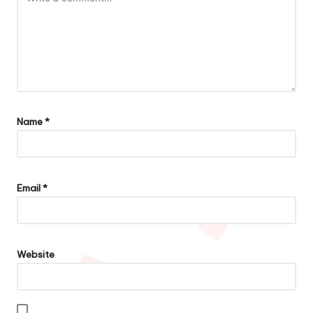
Name
*
Email
*
Website