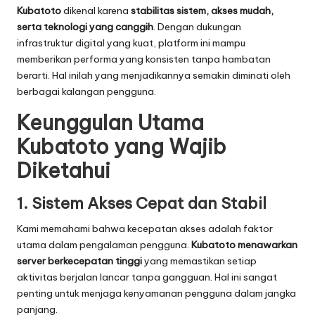
Kubatoto
dikenal karena
stabilitas sistem, akses mudah,
serta teknologi yang canggih
. Dengan dukungan
infrastruktur digital yang kuat, platform ini mampu
memberikan performa yang konsisten tanpa hambatan
berarti. Hal inilah yang menjadikannya semakin diminati oleh
berbagai kalangan pengguna.
Keunggulan Utama
Kubatoto yang Wajib
Diketahui
1. Sistem Akses Cepat dan Stabil
Kami memahami bahwa kecepatan akses adalah faktor
utama dalam pengalaman pengguna.
Kubatoto menawarkan
server berkecepatan tinggi
yang memastikan setiap
aktivitas berjalan lancar tanpa gangguan. Hal ini sangat
penting untuk menjaga kenyamanan pengguna dalam jangka
panjang.