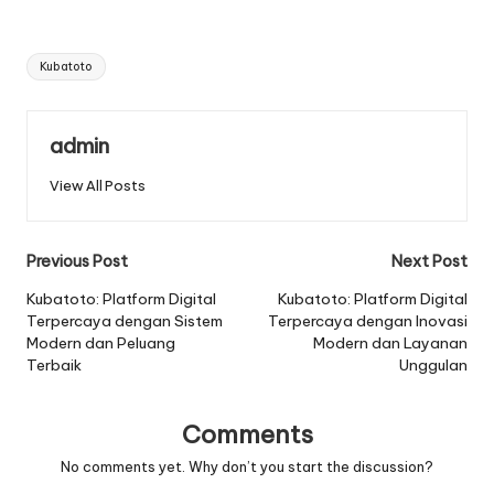
Tags:
Kubatoto
admin
View All Posts
Post
Previous Post
Next Post
navigation
Kubatoto: Platform Digital
Kubatoto: Platform Digital
Terpercaya dengan Sistem
Terpercaya dengan Inovasi
Modern dan Peluang
Modern dan Layanan
Terbaik
Unggulan
Comments
No comments yet. Why don’t you start the discussion?