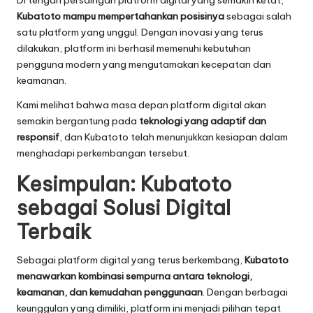
Di tengah persaingan platform digital yang semakin ketat,
Kubatoto mampu mempertahankan posisinya
sebagai salah
satu platform yang unggul. Dengan inovasi yang terus
dilakukan, platform ini berhasil memenuhi kebutuhan
pengguna modern yang mengutamakan kecepatan dan
keamanan.
Kami melihat bahwa masa depan platform digital akan
semakin bergantung pada
teknologi yang adaptif dan
responsif
, dan Kubatoto telah menunjukkan kesiapan dalam
menghadapi perkembangan tersebut.
Kesimpulan: Kubatoto
sebagai Solusi Digital
Terbaik
Sebagai platform digital yang terus berkembang,
Kubatoto
menawarkan kombinasi sempurna antara teknologi,
keamanan, dan kemudahan penggunaan
. Dengan berbagai
keunggulan yang dimiliki, platform ini menjadi pilihan tepat