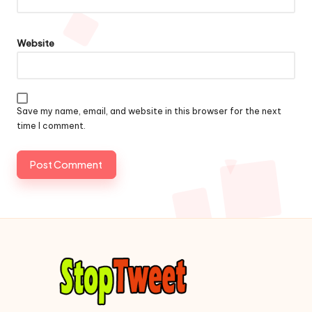
Website
Save my name, email, and website in this browser for the next
time I comment.