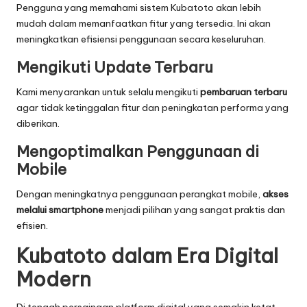
Pengguna yang memahami sistem Kubatoto akan lebih
mudah dalam memanfaatkan fitur yang tersedia. Ini akan
meningkatkan efisiensi penggunaan secara keseluruhan.
Mengikuti Update Terbaru
Kami menyarankan untuk selalu mengikuti
pembaruan terbaru
agar tidak ketinggalan fitur dan peningkatan performa yang
diberikan.
Mengoptimalkan Penggunaan di
Mobile
Dengan meningkatnya penggunaan perangkat mobile,
akses
melalui smartphone
menjadi pilihan yang sangat praktis dan
efisien.
Kubatoto dalam Era Digital
Modern