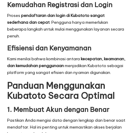
Kemudahan Registrasi dan Login
Proses
pendaftaran dan login di Kubatoto sangat
sederhana dan cepat
. Pengguna hanya memerlukan
beberapa langkah untuk mulai menggunakan layanan secara
penuh.
Efisiensi dan Kenyamanan
Kami menilai bahwa kombinasi antara
kecepatan, keamanan,
dan kemudahan penggunaan
menjadikan Kubatoto sebagai
platform yang sangat efisien dan nyaman digunakan.
Panduan Menggunakan
Kubatoto Secara Optimal
1. Membuat Akun dengan Benar
Pastikan Anda mengisi data dengan lengkap dan benar saat
mendaftar. Hal ini penting untuk memastikan akses berjalan