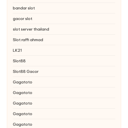
bandar slot
gacor slot
slot server thailand
Slot raffi ahmad
LK21
Slot88
Slot88 Gacor
Gagatoto
Gagatoto
Gagatoto
Gagatoto
Gagatoto