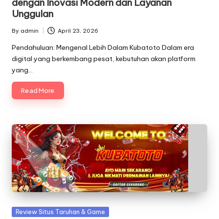
dengan Inovasi Modern dan Layanan
Unggulan
By
admin
April 23, 2026
Posted
by
Pendahuluan: Mengenal Lebih Dalam Kubatoto Dalam era
digital yang berkembang pesat, kebutuhan akan platform
yang…
Read More
Posted
Review Situs Taruhan & Game