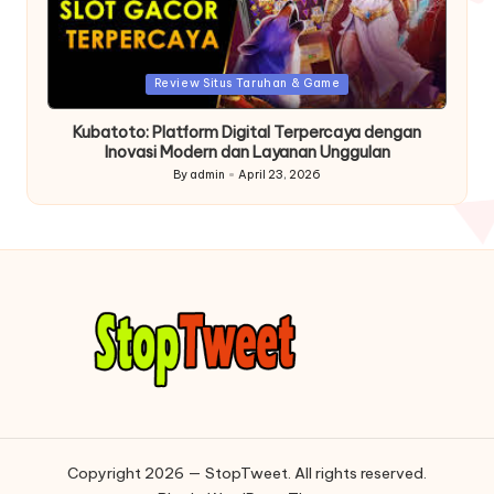
Posted
Review Situs Taruhan & Game
in
Kubatoto: Platform Digital Terpercaya dengan
Inovasi Modern dan Layanan Unggulan
By
admin
April 23, 2026
Posted
by
Copyright 2026 — StopTweet. All rights reserved.