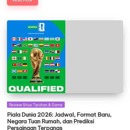
Read More
Posted
Review Situs Taruhan & Game
in
Piala Dunia 2026: Jadwal, Format Baru,
Negara Tuan Rumah, dan Prediksi
Persaingan Terpanas