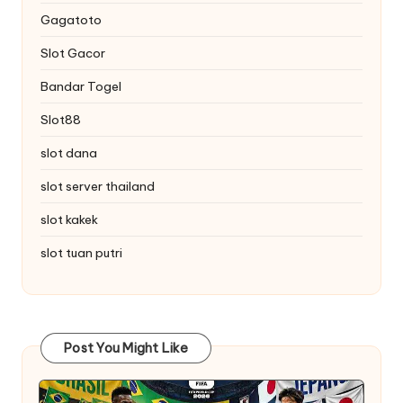
Gagatoto
Slot Gacor
Bandar Togel
Slot88
slot dana
slot server thailand
slot kakek
slot tuan putri
Post You Might Like