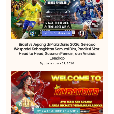
Posted
Berita & Informasi
in
Brasil vs Jepang di Piala Dunia 2026: Selecao
Waspadai Kebangkitan Samurai Biru, Prediksi Skor,
Head to Head, Susunan Pemain, dan Analisis
Lengkap
By
admin
June 29, 2026
Posted
by
Posted
Review Situs Taruhan & Game