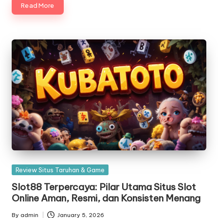
Read More
Posted
Review Situs Taruhan & Game
in
Slot88 Terpercaya: Pilar Utama Situs Slot
Online Aman, Resmi, dan Konsisten Menang
By
admin
January 5, 2026