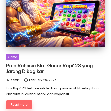
Posted
Game
in
Pola Rahasia Slot Gacor Rapi123 yang
Jarang Dibagikan
By
admin
February 20, 2026
Posted
by
Link Rapi123 terbaru selalu diburu pemain aktif setiap hari.
Platform ini dikenal stabil dan responsif.…
Read More