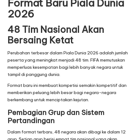
Format Baru Piala Dunia
2026
48 Tim Nasional Akan
Bersaing Ketat
Perubahan terbesar dalam Piala Dunia 2026 adalah jumlah
peserta yang meningkat menjadi 48 tim. FIFA memutuskan
memperluas kesempatan bagi lebih banyak negara untuk
tampil di panggung dunia.
Format baru ini membuat kompetisi semakin kompetitif dan
memberikan peluang lebih besar bagi negara-negara
berkembang untuk menciptakan kejutan.
Pembagian Grup dan Sistem
Pertandingan
Dalam format terbaru, 48 negara akan dibagi ke dalam 12
grup. Setiap grup berisi empat tim nasional yang akan