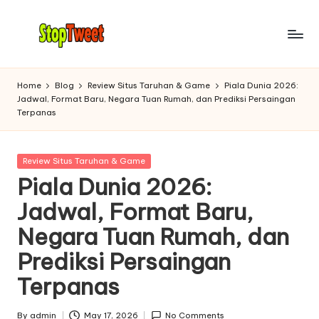
Skip
to
S
Platform
content
Unik
t
Home
Blog
Review Situs Taruhan & Game
Piala Dunia 2026:
untuk
Jadwal, Format Baru, Negara Tuan Rumah, dan Prediksi Persaingan
o
TEKO,
Terpanas
Game,
p
dan
T
Judol!
Posted
Review Situs Taruhan & Game
in
w
Piala Dunia 2026:
e
Jadwal, Format Baru,
e
Negara Tuan Rumah, dan
t
Prediksi Persaingan
Terpanas
By
admin
May 17, 2026
No Comments