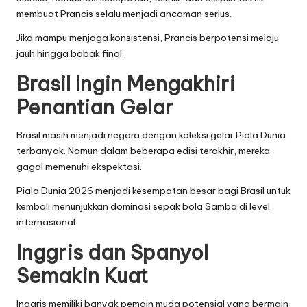
membuat Prancis selalu menjadi ancaman serius.
Jika mampu menjaga konsistensi, Prancis berpotensi melaju
jauh hingga babak final.
Brasil Ingin Mengakhiri
Penantian Gelar
Brasil masih menjadi negara dengan koleksi gelar Piala Dunia
terbanyak. Namun dalam beberapa edisi terakhir, mereka
gagal memenuhi ekspektasi.
Piala Dunia 2026 menjadi kesempatan besar bagi Brasil untuk
kembali menunjukkan dominasi sepak bola Samba di level
internasional.
Inggris dan Spanyol
Semakin Kuat
Inggris memiliki banyak pemain muda potensial yang bermain