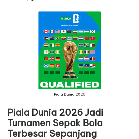
Posted
by
Piala Dunia 2026
Piala Dunia 2026 Jadi
Turnamen Sepak Bola
Terbesar Sepanjang