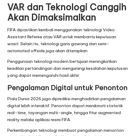
VAR dan Teknologi Canggih
Akan Dimaksimalkan
FIFA dipastikan kembali menggunakan teknologi Video
Assistant Referee atau VAR untuk membantu keputusan
wasit. Selain itu, teknologi garis gawang dan semi-
automated offside juga akan diterapkan.
Penggunaan teknologi modern bertujuan meningkatkan
keadilan pertandingan dan mengurangi kesalahan keputusan
yang dapat memengaruhi hasil akhir.
Pengalaman Digital untuk Penonton
Piala Dunia 2026 juga diprediksi menghadirkan pengalaman
digital lebih interaktif. Penonton dapat menikmati statistik
real-time, tayangan multi-angle, hingga fitur augmented
reality melalui aplikasi resmi FIFA.
Perkembangan teknologi membuat pengalaman menonton