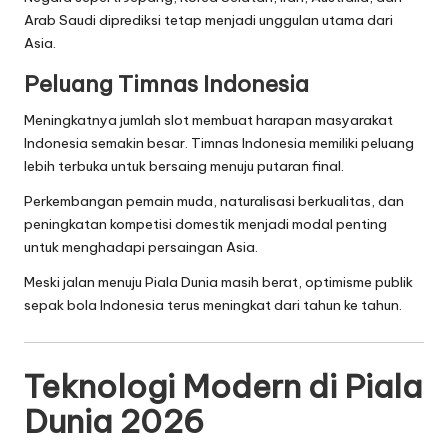
Arab Saudi diprediksi tetap menjadi unggulan utama dari
Asia.
Peluang Timnas Indonesia
Meningkatnya jumlah slot membuat harapan masyarakat
Indonesia semakin besar. Timnas Indonesia memiliki peluang
lebih terbuka untuk bersaing menuju putaran final.
Perkembangan pemain muda, naturalisasi berkualitas, dan
peningkatan kompetisi domestik menjadi modal penting
untuk menghadapi persaingan Asia.
Meski jalan menuju Piala Dunia masih berat, optimisme publik
sepak bola Indonesia terus meningkat dari tahun ke tahun.
Teknologi Modern di Piala
Dunia 2026