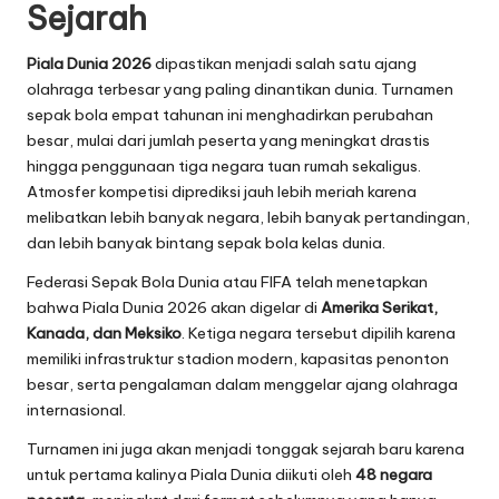
Sejarah
Piala Dunia 2026
dipastikan menjadi salah satu ajang
olahraga terbesar yang paling dinantikan dunia. Turnamen
sepak bola empat tahunan ini menghadirkan perubahan
besar, mulai dari jumlah peserta yang meningkat drastis
hingga penggunaan tiga negara tuan rumah sekaligus.
Atmosfer kompetisi diprediksi jauh lebih meriah karena
melibatkan lebih banyak negara, lebih banyak pertandingan,
dan lebih banyak bintang sepak bola kelas dunia.
Federasi Sepak Bola Dunia atau FIFA telah menetapkan
bahwa Piala Dunia 2026 akan digelar di
Amerika Serikat,
Kanada, dan Meksiko
. Ketiga negara tersebut dipilih karena
memiliki infrastruktur stadion modern, kapasitas penonton
besar, serta pengalaman dalam menggelar ajang olahraga
internasional.
Turnamen ini juga akan menjadi tonggak sejarah baru karena
untuk pertama kalinya Piala Dunia diikuti oleh
48 negara