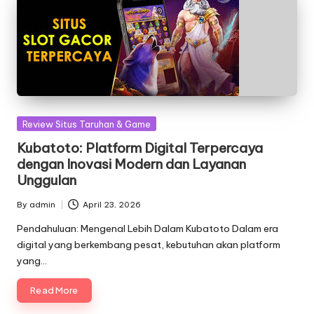
Posted
Review Situs Taruhan & Game
in
Kubatoto: Platform Digital Terpercaya
dengan Inovasi Modern dan Layanan
Unggulan
By
admin
April 23, 2026
Posted
by
Pendahuluan: Mengenal Lebih Dalam Kubatoto Dalam era
digital yang berkembang pesat, kebutuhan akan platform
yang…
Read More