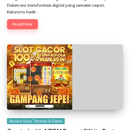
Dalam era transformasi digital yang semakin cepat,
Kubatoto hadir…
Read More
Posted
Review Situs Taruhan & Game
in