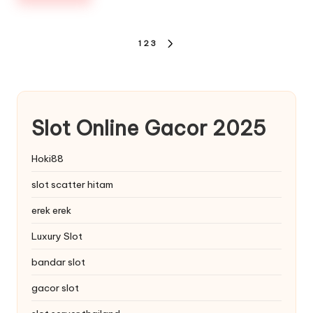
Posts
1
2
3
NEXT
pagination
PAGE
Slot Online Gacor 2025
Hoki88
slot scatter hitam
erek erek
Luxury Slot
bandar slot
gacor slot