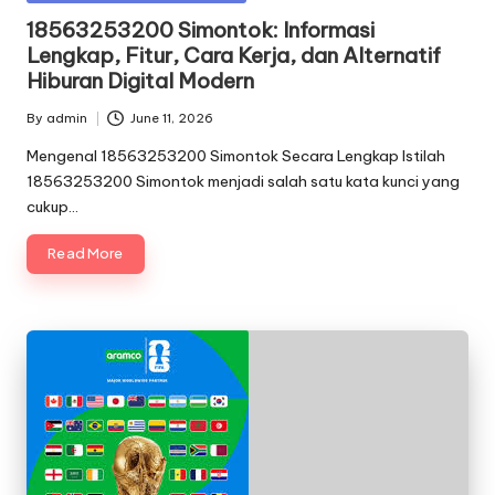
in
18563253200 Simontok: Informasi
Lengkap, Fitur, Cara Kerja, dan Alternatif
Hiburan Digital Modern
By
admin
June 11, 2026
Posted
by
Mengenal 18563253200 Simontok Secara Lengkap Istilah
18563253200 Simontok menjadi salah satu kata kunci yang
cukup…
Read More