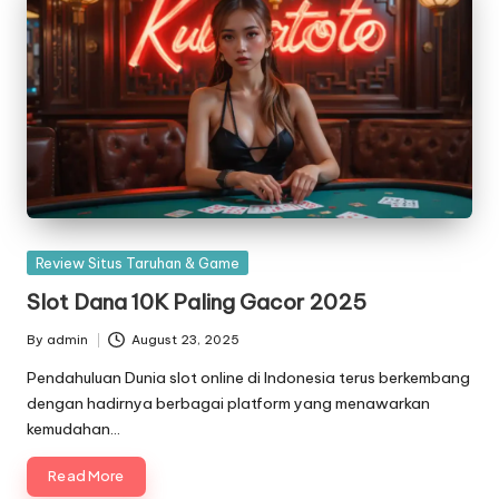
Posted
Review Situs Taruhan & Game
in
Slot Dana 10K Paling Gacor 2025
By
admin
August 23, 2025
Posted
by
Pendahuluan Dunia slot online di Indonesia terus berkembang
dengan hadirnya berbagai platform yang menawarkan
kemudahan…
Read More