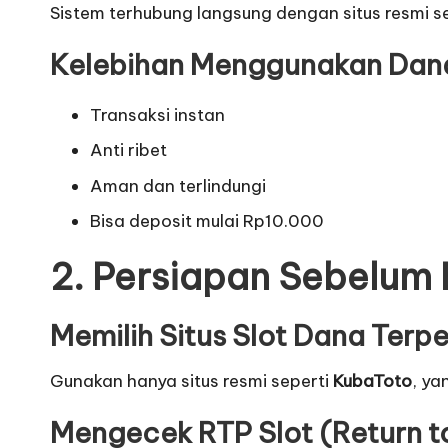
Sistem terhubung langsung dengan situs resmi s
Kelebihan Menggunakan Dan
Transaksi instan
Anti ribet
Aman dan terlindungi
Bisa deposit mulai Rp10.000
2. Persiapan Sebelum
Memilih Situs Slot Dana Terp
Gunakan hanya situs resmi seperti
KubaToto
, ya
Mengecek RTP Slot (Return to