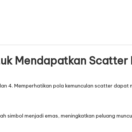
ntuk Mendapatkan Scatter
3, dan 4. Memperhatikan pola kemunculan scatter dapat
ah simbol menjadi emas, meningkatkan peluang muncul