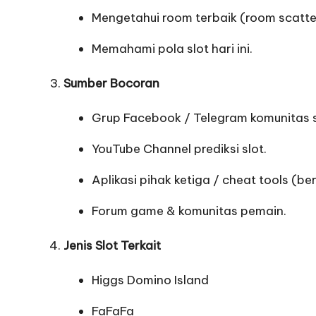
Mengetahui room terbaik (room scatte
Memahami pola slot hari ini.
Sumber Bocoran
Grup Facebook / Telegram komunitas s
YouTube Channel prediksi slot.
Aplikasi pihak ketiga / cheat tools (ber
Forum game & komunitas pemain.
Jenis Slot Terkait
Higgs Domino Island
FaFaFa