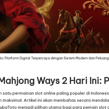
o: Platform Digital Terpercaya dengan Sistem Modern dan Peluang
Mahjong Ways 2 Hari Ini
 satu permainan slot online paling populer di Indonesi
n maksimal.
Artikel ini akan membahas secara mendal
ubaToto menjadi pilihan utama bagi para pemain slot on