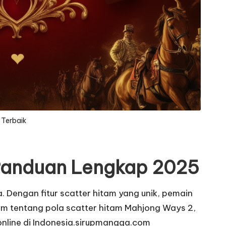
 Terbaik
: Panduan Lengkap 2025
a.
Dengan fitur scatter hitam yang unik, pemain
am tentang pola scatter hitam Mahjong Ways 2,
line di Indonesia.
sirupmangga.com