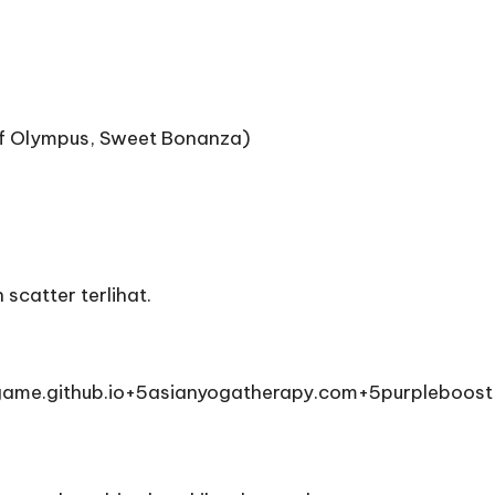
of Olympus, Sweet Bonanza)
scatter terlihat.
game.github.io
+5
asianyogatherapy.com
+5
purpleboost