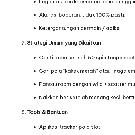
Legalitas dan keamanan akun: penggu
Akurasi bocoran: tidak 100% pasti.
Ketergantungan bermain / adiksi.
Strategi Umum yang Dikaitkan
Ganti room setelah 50 spin tanpa scat
Cari pola “kakek merah” atau “naga em
Pantau room dengan wild + scatter mu
Naikkan bet setelah menang kecil bertu
Tools & Bantuan
Aplikasi tracker pola slot.