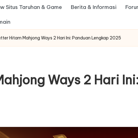
ew Situs Taruhan & Game
Berita & Informasi
Foru
main
tter Hitam Mahjong Ways 2 Hari Ini: Panduan Lengkap 2025
Mahjong Ways 2 Hari In