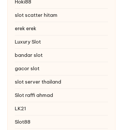
Hoki88
slot scatter hitam
erek erek
Luxury Slot
bandar slot
gacor slot
slot server thailand
Slot raffi ahmad
LK21
Slot88