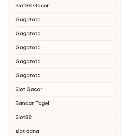
Slot88 Gacor
Gagatoto
Gagatoto
Gagatoto
Gagatoto
Gagatoto
Slot Gacor
Bandar Togel
Slot88
slot dana