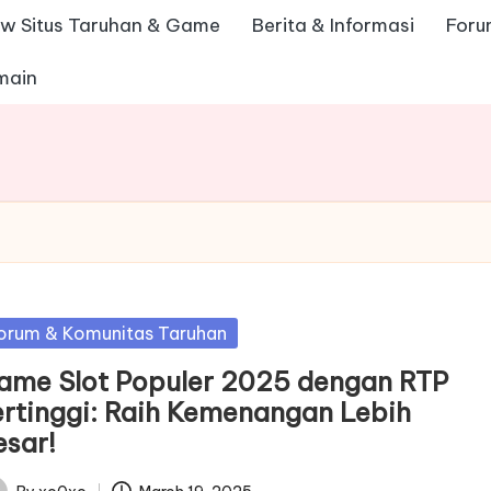
ew Situs Taruhan & Game
Berita & Informasi
Foru
main
sted
orum & Komunitas Taruhan
ame Slot Populer 2025 dengan RTP
ertinggi: Raih Kemenangan Lebih
esar!