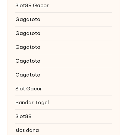
Slot88 Gacor
Gagatoto
Gagatoto
Gagatoto
Gagatoto
Gagatoto
Slot Gacor
Bandar Togel
Slot88
slot dana