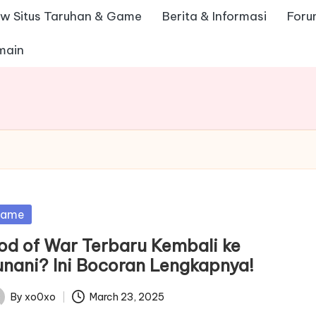
ew Situs Taruhan & Game
Berita & Informasi
Foru
main
sted
ame
od of War Terbaru Kembali ke
unani? Ini Bocoran Lengkapnya!
By
xo0xo
March 23, 2025
ted