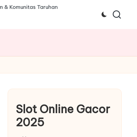
m & Komunitas Taruhan
Slot Online Gacor
2025