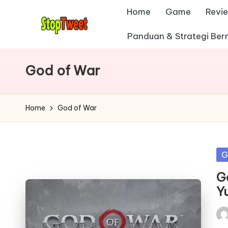
Home
Game
Revi
Skip
Panduan & Strategi Ber
S
to
Platform
content
Unik
t
God of War
untuk
o
TEKO,
Game,
p
Home
God of War
dan
T
Judol!
w
Po
G
in
e
G
Y
e
t
Pos