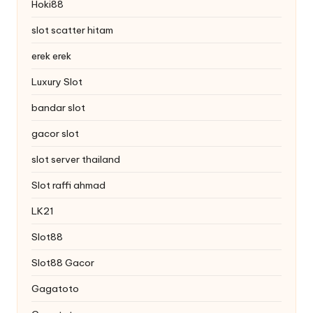
Hoki88
slot scatter hitam
erek erek
Luxury Slot
bandar slot
gacor slot
slot server thailand
Slot raffi ahmad
LK21
Slot88
Slot88 Gacor
Gagatoto